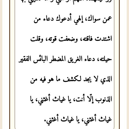
عمن سواك، إلهي أدعوك دعاء من
اشتدت فاقته، وضعفت قوته، وقلت
حيلته، دعاء الغريق المضطر البائس الفقير
الذي لا يجد لكشف ما هو فيه من
الذنوب إلّا أنت، يا غياث أغثني، يا
غياث أغثني، يا غياث أغثني.