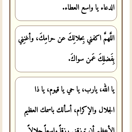
الدعاء يا واسع العطاء.
اللَّهمَّ اكفني بِحلالِكَ عن حرامِكَ، وأغنِني
بِفَضلِكَ عَمن سواكَ.
يا الله، يارب، يا حي يا قيوم، يا ذا
الجلال والإكرام، أسألك باسمك العظيم
الأعظم أن ترزقني رزقاً واسعاً حلالاً