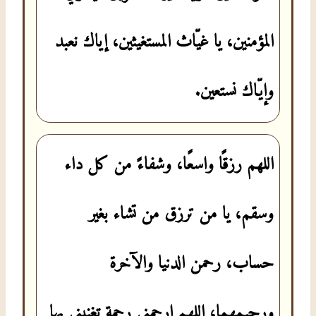
المؤمنين، يا غيّاث المستغيثين، إياك نعبد
وإيّاك نستعين.
اللهم رزقًا واسعًا، وشفاءً من كل داء
وسقم، يا من ترزق من تشاء بغير
حساب، رحمن الدنيا والآخرة
ورحيمهما، اللهم ارحمني رحمة تغنيني بها