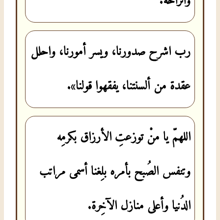
والراحة.
رب اشرح صدورنا، ويسر أمورنا، واحلل
عقدة من ألسنتنا، يفقهوا قولنا».
اللهمّ يا منْ توزعتِ الأرزاق بكرمِه
وتنفس الصُبح بأمره بلِغنا أسمى مراتب
الدُنيا وأعلى منازل الآخِرة.