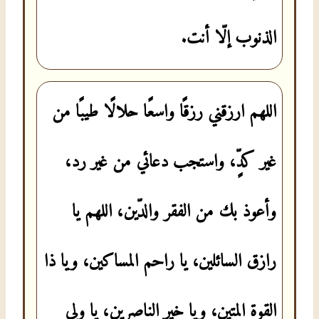
الذنوب إلّا أنت.
اللهم ارزقني رزقًا واسعًا حلالًا طيبًا من
غير كدٍّ، واستجب دعائي من غير رد،
وأعوذ بك من الفقر والدّين، اللهم يا
رازق السائلين، يا راحم المساكين، ويا ذا
القوة المتين، ويا خير الناصرين، يا ولي