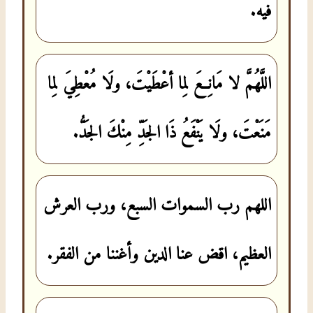
فيه.
اللَّهُمَّ لا مَانِعَ لِما أعْطَيْتَ، ولَا مُعْطِيَ لِما
مَنَعْتَ، ولَا يَنْفَعُ ذَا الجَدِّ مِنْكَ الجَدُّ.
اللهم رب السموات السبع، ورب العرش
العظيم، اقض عنا الدين وأغننا من الفقر.