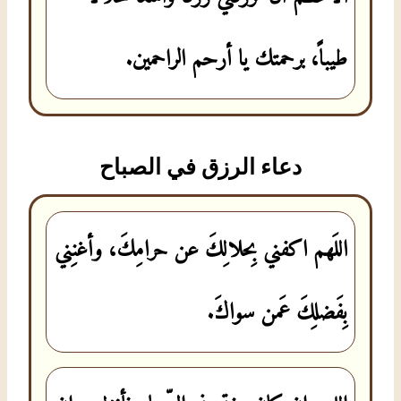
طيباً، برحمتك يا أرحم الراحمين.
دعاء الرزق في الصباح
اللَهم اكفني بِحلالِكَ عن حرامِكَ، وأغنِني
بِفَضلِكَ عَمن سواكَ.