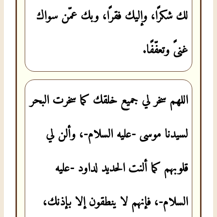
لك شكرًا، وإليك فقرًا، وبك عمّن سواك
غنىً وتعفّفًا.
اللهم سخر لي جميع خلقك كما سخرت البحر
لسيدنا موسى -عليه السلام-، وألن لي
قلوبهم كما ألنت الحديد لداود -عليه
السلام-، فإنهم لا ينطقون إلا بإذنك،